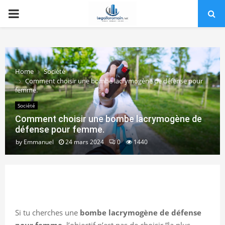
PRIMARY
MENU
Home
Société
Comment choisir une bombe lacrymogène de défense pour
femme.
Société
Comment choisir une bombe lacrymogène de
défense pour femme.
by
Emmanuel
24 mars 2024
0
1440
Si tu cherches une
bombe lacrymogène de défense
pour femme
, l’objectif n’est pas de choisir “la plus