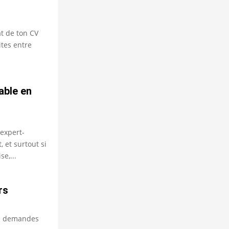
t de ton CV
tes entre
able en
expert-
, et surtout si
e,...
rs
te demandes