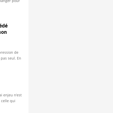
 manger pour
cédé
son
mpression de
s pas seul. En
ai enjeu n’est
 celle qui