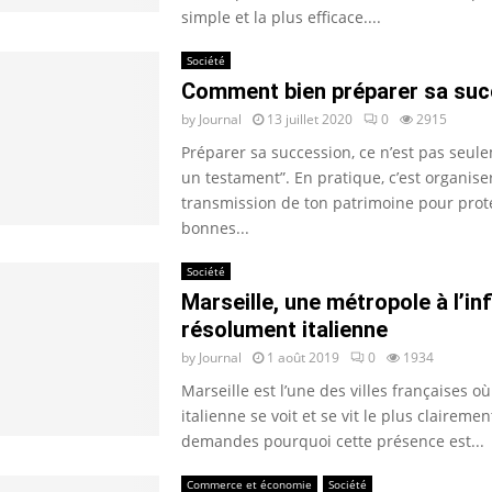
simple et la plus efficace....
Société
Comment bien préparer sa suc
by
Journal
13 juillet 2020
0
2915
Préparer sa succession, ce n’est pas seule
un testament”. En pratique, c’est organiser
transmission de ton patrimoine pour prot
bonnes...
Société
Marseille, une métropole à l’in
résolument italienne
by
Journal
1 août 2019
0
1934
Marseille est l’une des villes françaises où
italienne se voit et se vit le plus clairement
demandes pourquoi cette présence est...
Commerce et économie
Société