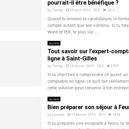
pourrait-il être bénéfique ?
by
Tamby
10 avril 2019
0
4313
Quand tu envoies ta candidature, le forma
compte autant que son contenu. Si tu hési
Word et PDF, le plus sûr...
Société
Tout savoir sur l’expert-compt
ligne à Saint-Gilles
by
Tamby
14 février 2019
0
1797
Si tu cherches à comprendre ce qu’est un 
comptable en ligne, ce qu’il fait réellement
cette solution peut convenir à ton entrepris
Société
Bien préparer son séjour à Feu
by
Laurent
13 février 2019
0
1834
Si tu prépares une escapade à Feurs, tu 