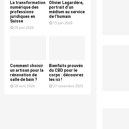
La transformation
Olivier Lagardère,
numérique des
portrait d’un
professions
médium au service
juridiques en
de l’humain
Suisse
15 juin 2026
20 juin 2026
Comment choisir
Bienfaits prouvés
un artisan pour la
du CBD pour le
rénovation de
corps : découvrez
salle de bain ?
les ici !
28 avril 2026
27 novembre 2025