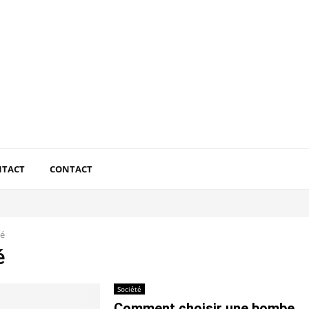
NTACT
CONTACT
té
é
Société
Comment choisir une bombe