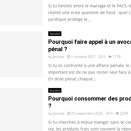
Si tu hésites entre le mariage et le PACS, 
réalité une vraie question de fond : quel 
juridique protège le...
Société
Pourquoi faire appel à un avoc
pénal ?
by
Journal
1 octobre 2021
0
1776
Si tu es confronté à une affaire pénale, le
important est de ne pas rester seul face à
En droit pénal, chaque...
Société
Pourquoi consommer des produ
?
by
Journal
25 septembre 2020
0
2539
Si tu cherches à mieux manger sans te co
vie, les produits frais sont souvent la répo