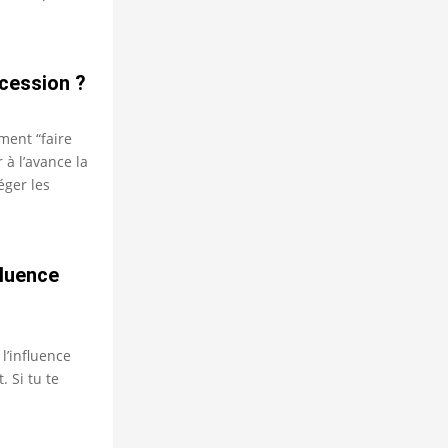
cession ?
ment “faire
 à l’avance la
éger les
fluence
 l’influence
. Si tu te