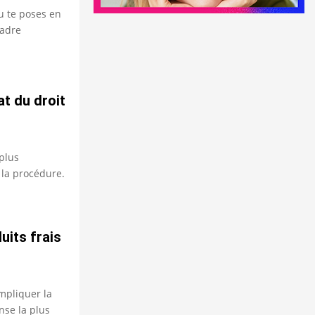
tu te poses en
cadre
at du droit
 plus
 la procédure.
its frais
mpliquer la
nse la plus