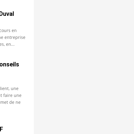
Duval
rcours en
ne entreprise
s, en...
onseils
lient, une
 faire une
ermet de ne
F