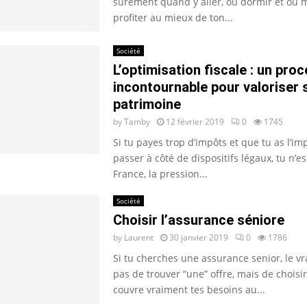
sûrement quand y aller, où dormir et où
profiter au mieux de ton...
Société
L’optimisation fiscale : un pro
incontournable pour valoriser 
patrimoine
by
Tamby
12 février 2019
0
1745
Si tu payes trop d’impôts et que tu as l’i
passer à côté de dispositifs légaux, tu n’e
France, la pression...
Société
Choisir l’assurance séniore
by
Laurent
30 janvier 2019
0
1786
Si tu cherches une assurance senior, le vr
pas de trouver “une” offre, mais de choisir
couvre vraiment tes besoins au...