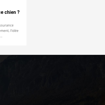
e chien ?
ssurance
ment, l’idée
..