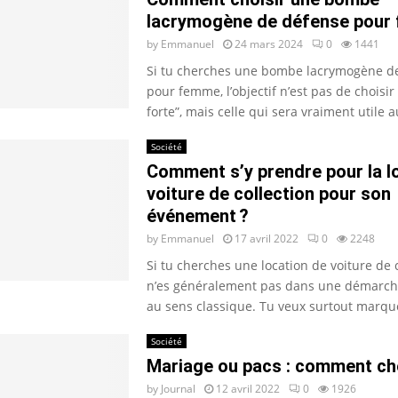
lacrymogène de défense pour
by
Emmanuel
24 mars 2024
0
1441
Si tu cherches une bombe lacrymogène d
pour femme, l’objectif n’est pas de choisir 
forte”, mais celle qui sera vraiment utile au
Société
Comment s’y prendre pour la l
voiture de collection pour son
événement ?
by
Emmanuel
17 avril 2022
0
2248
Si tu cherches une location de voiture de c
n’es généralement pas dans une démarche
au sens classique. Tu veux surtout marquer
Société
Mariage ou pacs : comment cho
by
Journal
12 avril 2022
0
1926