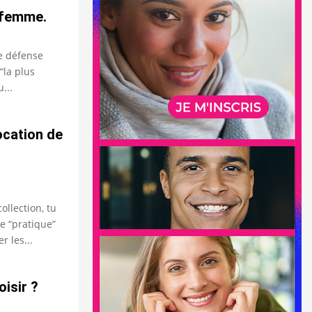
 femme.
e défense
“la plus
...
ocation de
ollection, tu
 “pratique”
 les...
isir ?