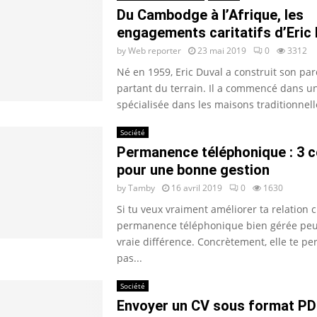
Du Cambodge à l’Afrique, les
engagements caritatifs d’Eric 
by
Web reporter
23 mai 2019
0
3312
Né en 1959, Eric Duval a construit son pa
partant du terrain. Il a commencé dans u
spécialisée dans les maisons traditionnelle
Société
Permanence téléphonique : 3 c
pour une bonne gestion
by
Tamby
16 avril 2019
0
1630
Si tu veux vraiment améliorer ta relation c
permanence téléphonique bien gérée peut
vraie différence. Concrètement, elle te p
pas...
Société
Envoyer un CV sous format PD