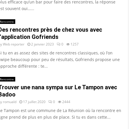
plus efficace qu’un bar pour faire des rencontres, la réponse
est souvent oui…...
Rencontre
Des rencontres près de chez vous avec
l’application Gofriends
by
Web reporter
2 janvier 2023
0
1257
Si tu en as assez des sites de rencontres classiques, où l’on
swipe beaucoup pour peu de résultats, Gofriends propose une
approche différente : te...
Rencontre
Trouver une nana sympa sur Le Tampon avec
Badoo
by
romuald
17 juillet 2020
0
2444
Le Tampon est une commune de La Réunion où la rencontre en
ligne prend de plus en plus de place. Si tu es dans cette...