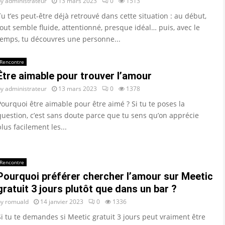
by
administrateur
13 mars 2023
0
1513
Tu t’es peut-être déjà retrouvé dans cette situation : au début,
tout semble fluide, attentionné, presque idéal… puis, avec le
temps, tu découvres une personne...
Rencontre
Être aimable pour trouver l’amour
by
administrateur
13 mars 2023
0
1378
Pourquoi être aimable pour être aimé ? Si tu te poses la
question, c’est sans doute parce que tu sens qu’on apprécie
plus facilement les...
Rencontre
Pourquoi préférer chercher l’amour sur Meetic
gratuit 3 jours plutôt que dans un bar ?
by
romuald
14 janvier 2023
0
1336
Si tu te demandes si Meetic gratuit 3 jours peut vraiment être