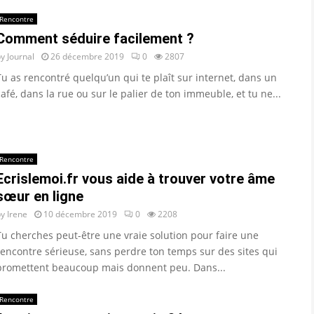
Rencontre
Comment séduire facilement ?
by
Journal
26 décembre 2019
0
2807
Tu as rencontré quelqu’un qui te plaît sur internet, dans un
café, dans la rue ou sur le palier de ton immeuble, et tu ne...
Rencontre
Ecrislemoi.fr vous aide à trouver votre âme
sœur en ligne
by
Irene
10 décembre 2019
0
2208
Tu cherches peut-être une vraie solution pour faire une
rencontre sérieuse, sans perdre ton temps sur des sites qui
promettent beaucoup mais donnent peu. Dans...
Rencontre