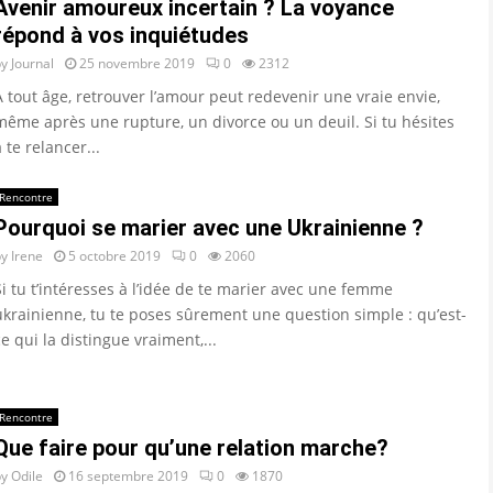
Avenir amoureux incertain ? La voyance
répond à vos inquiétudes
by
Journal
25 novembre 2019
0
2312
À tout âge, retrouver l’amour peut redevenir une vraie envie,
même après une rupture, un divorce ou un deuil. Si tu hésites
à te relancer...
Rencontre
Pourquoi se marier avec une Ukrainienne ?
by
Irene
5 octobre 2019
0
2060
Si tu t’intéresses à l’idée de te marier avec une femme
ukrainienne, tu te poses sûrement une question simple : qu’est-
ce qui la distingue vraiment,...
Rencontre
Que faire pour qu’une relation marche?
by
Odile
16 septembre 2019
0
1870