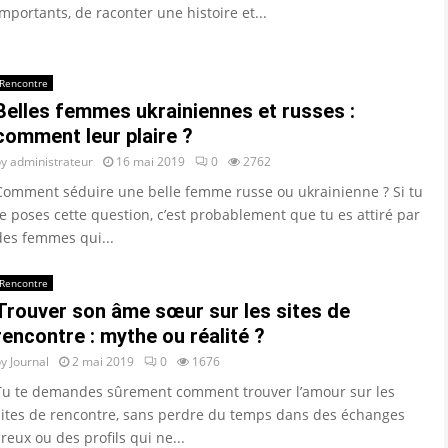
importants, de raconter une histoire et...
Rencontre
Belles femmes ukrainiennes et russes :
comment leur plaire ?
by
administrateur
16 mai 2019
0
2762
Comment séduire une belle femme russe ou ukrainienne ? Si tu
te poses cette question, c’est probablement que tu es attiré par
des femmes qui...
Rencontre
Trouver son âme sœur sur les sites de
rencontre : mythe ou réalité ?
by
Journal
2 mai 2019
0
1676
Tu te demandes sûrement comment trouver l’amour sur les
sites de rencontre, sans perdre du temps dans des échanges
creux ou des profils qui ne...