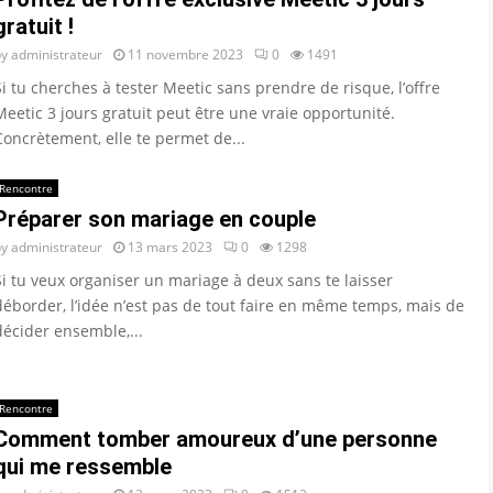
gratuit !
by
administrateur
11 novembre 2023
0
1491
Si tu cherches à tester Meetic sans prendre de risque, l’offre
Meetic 3 jours gratuit peut être une vraie opportunité.
Concrètement, elle te permet de...
Rencontre
Préparer son mariage en couple
by
administrateur
13 mars 2023
0
1298
Si tu veux organiser un mariage à deux sans te laisser
déborder, l’idée n’est pas de tout faire en même temps, mais de
décider ensemble,...
Rencontre
Comment tomber amoureux d’une personne
qui me ressemble