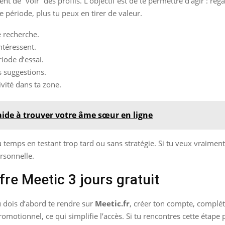
nt de “voir” des profils. L’objectif est de te permettre d’agir : re
te période, plus tu peux en tirer de valeur.
e recherche.
ntéressent.
iode d’essai.
s suggestions.
tivité dans ta zone.
aide à trouver votre âme sœur en ligne
emps en testant trop tard ou sans stratégie. Si tu veux vraiment 
rsonnelle.
fre Meetic 3 jours gratuit
tu dois d’abord te rendre sur
Meetic.fr
, créer ton compte, compléte
omotionnel, ce qui simplifie l’accès. Si tu rencontres cette étape 