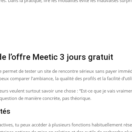
es. Dans la pratique, lire les modalités évite les mauvaises surpri
e l’offre Meetic 3 jours gratuit
e te permet de tester un site de rencontre sérieux sans payer imméd
peux comparer l’ambiance, la qualité des profils et la facilité d’u
teurs veulent surtout savoir une chose : “Est-ce que je vais vraime
 question de manière concrète, pas théorique.
ités
actives, tu peux accéder à plusieurs fonctions habituellement rés
ertaines options de mise en relation et des outils de recherche plu