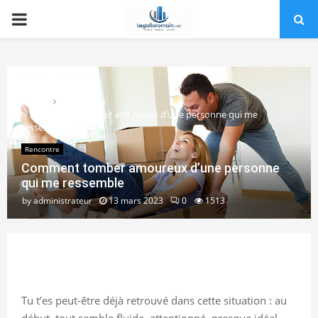
PRIMARY
MENU
Home
Rencontre
Comment tomber amoureux d’une personne qui me
ressemble
Rencontre
Comment tomber amoureux d’une personne
qui me ressemble
by
administrateur
13 mars 2023
0
1513
Tu t’es peut-être déjà retrouvé dans cette situation : au
début, tout semble fluide, attentionné, presque idéal…