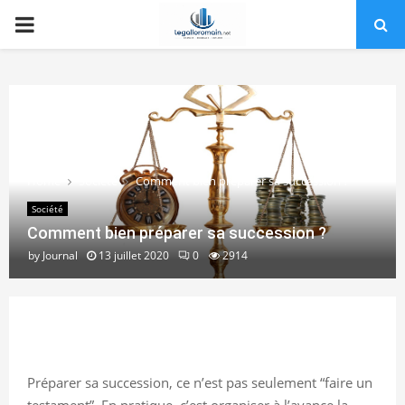
PRIMARY
MENU
Home
Société
Comment bien préparer sa succession ?
Société
Comment bien préparer sa succession ?
by
Journal
13 juillet 2020
0
2914
Préparer sa succession, ce n’est pas seulement “faire un
testament”. En pratique, c’est organiser à l’avance la