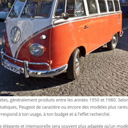
èles, généralement produits entre les années 1950 et 1980. Selon
matiques, Peugeot de caractère ou encore des modèles plus rares. 
correspond à ton usage, à ton budget et à l’effet recherché.
e élégante et intemporelle sera souvent plus adaptée qu’un modèle