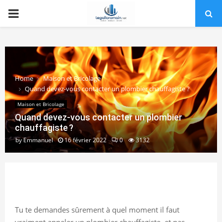
PRIMARY
MENU
Home
Maison et Bricolage
Quand devez-vous contacter un plombier chauffagiste ?
Maison et Bricolage
Quand devez-vous contacter un plombier
chauffagiste ?
by
Emmanuel
16 février 2022
0
3132
Tu te demandes sûrement à quel moment il faut
vraiment appeler un plombier chauffagiste, et pas