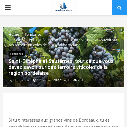
PRIMARY
MENU
Home
Tendance
Saint-Estèphe et Sauternes, tout ce que vous devez savoir sur
ces terroirs viticoles de la région bordelaise
Tendance
Saint-Estèphe et Sauternes, tout ce que vous
devez savoir sur ces terroirs viticoles de la
région bordelaise
by
Emmanuel
17 février 2022
0
2513
Si tu t’intéresses aux grands vins de Bordeaux, tu es
probablement partagé entre deux envies : rester sur des