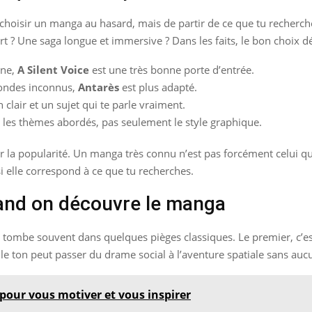
s de choisir un manga au hasard, mais de partir de ce que tu reche
fort ? Une saga longue et immersive ? Dans les faits, le bon choix 
ine,
A Silent Voice
est une très bonne porte d’entrée.
 mondes inconnus,
Antarès
est plus adapté.
 clair et un sujet qui te parle vraiment.
si les thèmes abordés, pas seulement le style graphique.
sur la popularité. Un manga très connu n’est pas forcément celui q
 elle correspond à ce que tu recherches.
and on découvre le manga
ombe souvent dans quelques pièges classiques. Le premier, c’est
t le ton peut passer du drame social à l’aventure spatiale sans 
pour vous motiver et vous inspirer