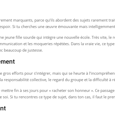
rement marquants, parce qu’ils abordent des sujets rarement traité
t l’espoir. Si tu cherches une œuvre émouvante mais intelligemment 
e jeune fille sourde qui intègre une nouvelle école. Très vite, l
communication et les moqueries répétées. Dans la vraie vie, ce type
ec beaucoup de justesse.
ement
de gros efforts pour s’intégrer, mais qui se heurte à l’incompréhe
r la responsabilité collective, le regard du groupe et la difficulté 
ettre fin à ses jours pour « racheter son honneur ». Ce passage es
 soi. Si tu rencontres ce type de sujet, dans ton cas, il faut le pre
nt