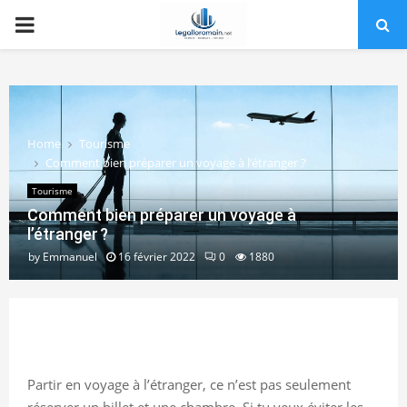
PRIMARY
MENU
Home
Tourisme
Comment bien préparer un voyage à l’étranger ?
Tourisme
Comment bien préparer un voyage à
l’étranger ?
by
Emmanuel
16 février 2022
0
1880
Partir en voyage à l’étranger, ce n’est pas seulement
réserver un billet et une chambre. Si tu veux éviter les