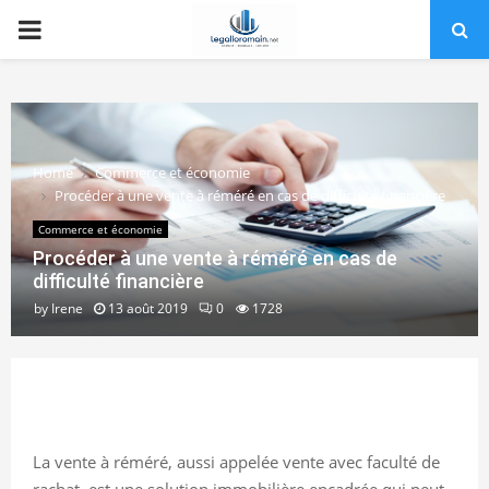
PRIMARY
MENU
Home
Commerce et économie
Procéder à une vente à réméré en cas de difficulté financière
Commerce et économie
Procéder à une vente à réméré en cas de
difficulté financière
by
Irene
13 août 2019
0
1728
La vente à réméré, aussi appelée vente avec faculté de
rachat, est une solution immobilière encadrée qui peut