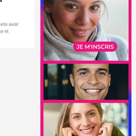
vite avoir
se et