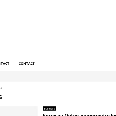
NTACT
CONTACT
es
s
Business
Forex au Qatar: comprendre le