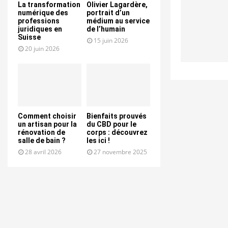
La transformation
Olivier Lagardère,
numérique des
portrait d’un
professions
médium au service
juridiques en
de l’humain
Suisse
15 juin 2026
20 juin 2026
Comment choisir
Bienfaits prouvés
un artisan pour la
du CBD pour le
rénovation de
corps : découvrez
salle de bain ?
les ici !
28 avril 2026
27 novembre 2025