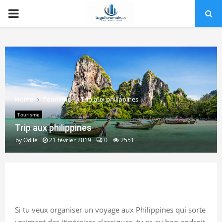
PRIMARY
MENU
Home
Tourisme
Trip aux philippines
Tourisme
Trip aux philippines
by
Odile
21 février 2019
0
2551
Si tu veux organiser un voyage aux Philippines qui sorte
vraiment des itinéraires classiques, tu es au bon endroit.