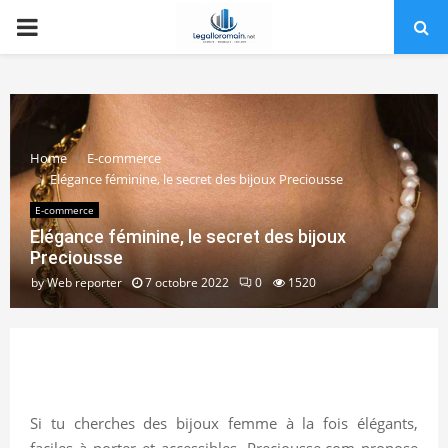
PRIMARY
MENU
Home
E-commerce
Elégance féminine, le secret des bijoux Preciousse
E-commerce
Elégance féminine, le secret des bijoux
Preciousse
by
Web reporter
7 octobre 2022
0
1520
Si tu cherches des bijoux femme à la fois élégants,
faciles à porter et accessibles, Preciousse.com propose