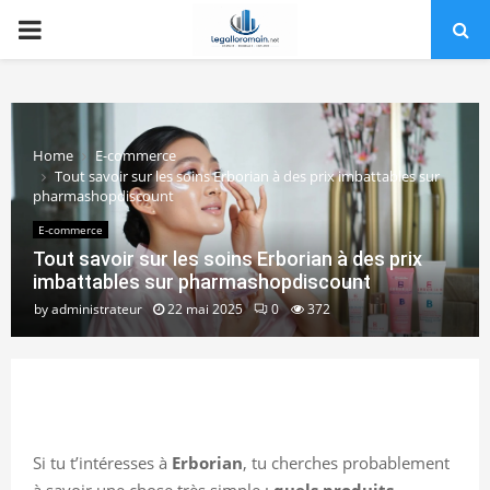
PRIMARY
MENU
Home
E-commerce
Tout savoir sur les soins Erborian à des prix imbattables sur
pharmashopdiscount
E-commerce
Tout savoir sur les soins Erborian à des prix
imbattables sur pharmashopdiscount
by
administrateur
22 mai 2025
0
372
Si tu t’intéresses à
Erborian
, tu cherches probablement
à savoir une chose très simple :
quels produits