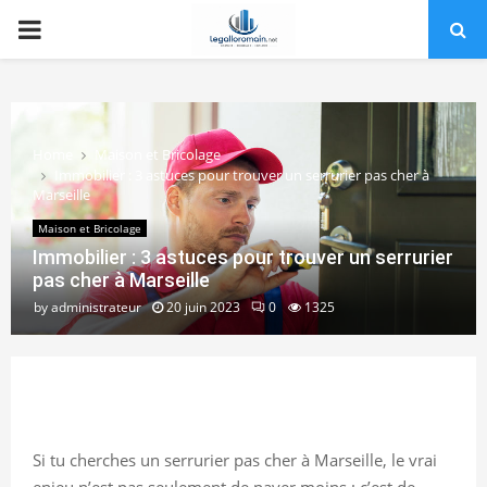
PRIMARY
MENU
Home
Maison et Bricolage
Immobilier : 3 astuces pour trouver un serrurier pas cher à
Marseille
Maison et Bricolage
Immobilier : 3 astuces pour trouver un serrurier
pas cher à Marseille
by
administrateur
20 juin 2023
0
1325
Si tu cherches un serrurier pas cher à Marseille, le vrai
enjeu n’est pas seulement de payer moins : c’est de