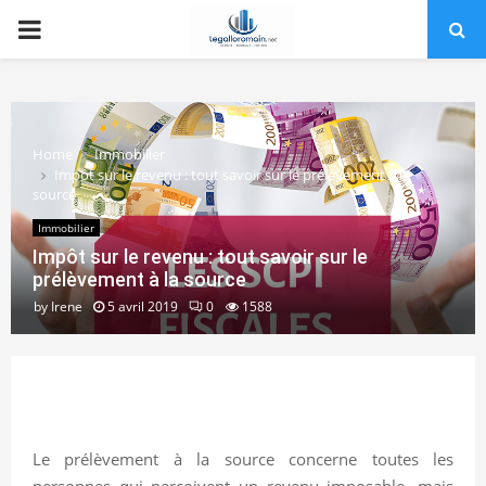
PRIMARY
MENU
Home
Immobilier
Impôt sur le revenu : tout savoir sur le prélèvement à la
source
Immobilier
Impôt sur le revenu : tout savoir sur le
prélèvement à la source
by
Irene
5 avril 2019
0
1588
Le prélèvement à la source concerne toutes les
personnes qui perçoivent un revenu imposable, mais