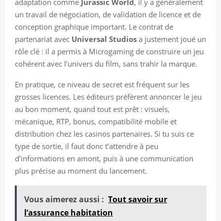
adaptation comme
Jurassic World
, il y a généralement
un travail de négociation, de validation de licence et de
conception graphique important. Le contrat de
partenariat avec
Universal Studios
a justement joué un
rôle clé : il a permis à Microgaming de construire un jeu
cohérent avec l’univers du film, sans trahir la marque.
En pratique, ce niveau de secret est fréquent sur les
grosses licences. Les éditeurs préfèrent annoncer le jeu
au bon moment, quand tout est prêt : visuels,
mécanique, RTP, bonus, compatibilité mobile et
distribution chez les casinos partenaires. Si tu suis ce
type de sortie, il faut donc t’attendre à peu
d’informations en amont, puis à une communication
plus précise au moment du lancement.
Vous aimerez aussi :
Tout savoir sur
l’assurance habitation