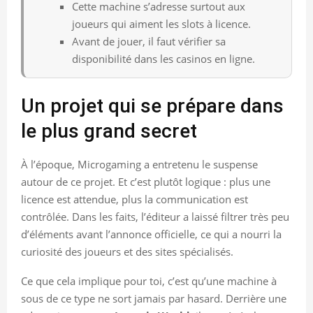
Cette machine s’adresse surtout aux
joueurs qui aiment les slots à licence.
Avant de jouer, il faut vérifier sa
disponibilité dans les casinos en ligne.
Un projet qui se prépare dans
le plus grand secret
À l’époque, Microgaming a entretenu le suspense
autour de ce projet. Et c’est plutôt logique : plus une
licence est attendue, plus la communication est
contrôlée. Dans les faits, l’éditeur a laissé filtrer très peu
d’éléments avant l’annonce officielle, ce qui a nourri la
curiosité des joueurs et des sites spécialisés.
Ce que cela implique pour toi, c’est qu’une machine à
sous de ce type ne sort jamais par hasard. Derrière une