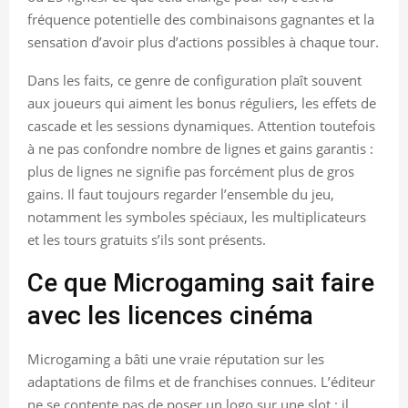
fréquence potentielle des combinaisons gagnantes et la
sensation d’avoir plus d’actions possibles à chaque tour.
Dans les faits, ce genre de configuration plaît souvent
aux joueurs qui aiment les bonus réguliers, les effets de
cascade et les sessions dynamiques. Attention toutefois
à ne pas confondre nombre de lignes et gains garantis :
plus de lignes ne signifie pas forcément plus de gros
gains. Il faut toujours regarder l’ensemble du jeu,
notamment les symboles spéciaux, les multiplicateurs
et les tours gratuits s’ils sont présents.
Ce que Microgaming sait faire
avec les licences cinéma
Microgaming a bâti une vraie réputation sur les
adaptations de films et de franchises connues. L’éditeur
ne se contente pas de poser un logo sur une slot : il