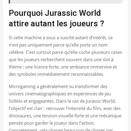
Pourquoi Jurassic World
attire autant les joueurs ?
Si cette machine à sous a suscité autant d’intérêt, ce
n’est pas uniquement parce qu’elle porte un nom
célèbre. C’est surtout parce qu’elle coche plusieurs cases
que les joueurs recherchent souvent dans une slot à
thème : une licence forte, une ambiance immersive et
des symboles immédiatement reconnaissables.
Microgaming a généralement su transformer des
univers cinématographiques en expériences de jeu
lisibles et engageantes. Dans le cas de Jurassic World,
l’objectif est clair : retrouver l’intensité du film, avec des
dinosaures, une tension visuelle forte et une mécanique
pensée pour garder le joueur dans l’action.
Concrètement, cela change beaucoup de choses par