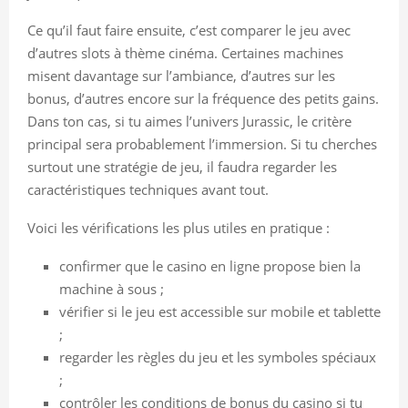
Ce qu’il faut faire ensuite, c’est comparer le jeu avec
d’autres slots à thème cinéma. Certaines machines
misent davantage sur l’ambiance, d’autres sur les
bonus, d’autres encore sur la fréquence des petits gains.
Dans ton cas, si tu aimes l’univers Jurassic, le critère
principal sera probablement l’immersion. Si tu cherches
surtout une stratégie de jeu, il faudra regarder les
caractéristiques techniques avant tout.
Voici les vérifications les plus utiles en pratique :
confirmer que le casino en ligne propose bien la
machine à sous ;
vérifier si le jeu est accessible sur mobile et tablette
;
regarder les règles du jeu et les symboles spéciaux
;
contrôler les conditions de bonus du casino si tu