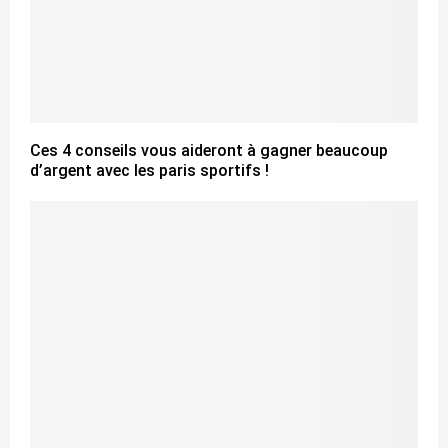
Ces 4 conseils vous aideront à gagner beaucoup
d’argent avec les paris sportifs !