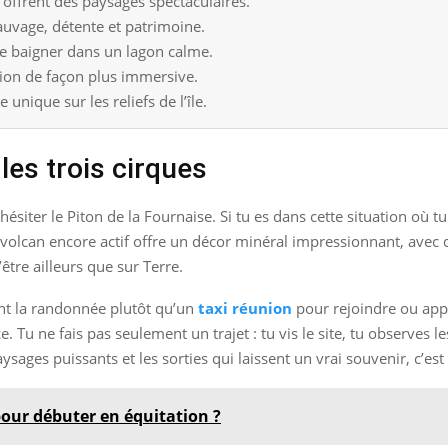
e offrent des paysages spectaculaires.
uvage, détente et patrimoine.
se baigner dans un lagon calme.
ion de façon plus immersive.
nique sur les reliefs de l’île.
les trois cirques
ésiter le Piton de la Fournaise. Si tu es dans cette situation où t
e volcan encore actif offre un décor minéral impressionnant, avec 
tre ailleurs que sur Terre.
ent la randonnée plutôt qu’un
taxi réunion
pour rejoindre ou appr
u ne fais pas seulement un trajet : tu vis le site, tu observes les
sages puissants et les sorties qui laissent un vrai souvenir, c’es
our débuter en équitation ?