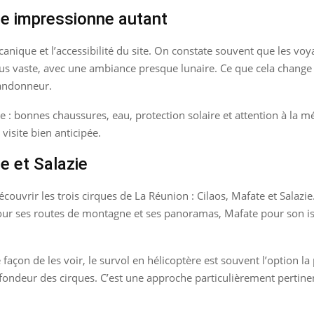
se impressionne autant
volcanique et l’accessibilité du site. On constate souvent que les v
 vaste, avec une ambiance presque lunaire. Ce que cela change p
randonneur.
 : bonnes chaussures, eau, protection solaire et attention à la mé
visite bien anticipée.
te et Salazie
couvrir les trois cirques de La Réunion : Cilaos, Mafate et Salazie
 pour ses routes de montagne et ses panoramas, Mafate pour son i
re façon de les voir, le survol en hélicoptère est souvent l’option 
profondeur des cirques. C’est une approche particulièrement pertin