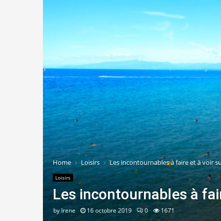
Home
Loisirs
Les incontournables à faire et à voir su
Loisirs
Les incontournables à fair
by
Irene
16 octobre 2019
0
1671