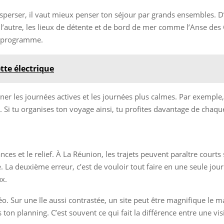
disperser, il vaut mieux penser ton séjour par grands ensembles. 
l’autre, les lieux de détente et de bord de mer comme l’Anse des C
on programme.
ette électrique
er les journées actives et les journées plus calmes. Par exempl
Si tu organises ton voyage ainsi, tu profites davantage de chaque s
nces et le relief. À La Réunion, les trajets peuvent paraître courts
a deuxième erreur, c’est de vouloir tout faire en une seule journé
ux.
téo. Sur une île aussi contrastée, un site peut être magnifique le m
planning. C’est souvent ce qui fait la différence entre une visit