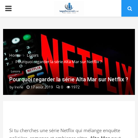
PRIMARY
MENU
Home
Loisirs
Pourquoi regarder la série Alta Mar sur Netflix ?
Loisirs
Pourquoi regarder la série Alta Mar sur Netflix ?
by
Irene
17 août 2019
0
1972
Si tu cherches une série Netflix qui mélange enquête
policière, romance et ambiance rétro,
Alta Mar
peut