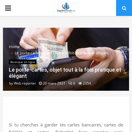
PRIMARY
MENU
Home
Boutique en ligne
Le porte-cartes, objet tout à la fois pratique et élégant
Boutique en ligne
Le porte-cartes, objet tout à la fois pratique et
élégant
by
Web reporter
20 mars 2021
0
2354
Si tu cherches à garder tes cartes bancaires, cartes de
fidélité et cartes d’identité bien rangées sans