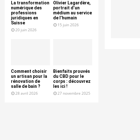
La transformation
Olivier Lagardère,
numérique des
portrait d’un
professions
médium au service
juridiques en
de l’humain
Suisse
15 juin 2026
20 juin 2026
Comment choisir
Bienfaits prouvés
un artisan pour la
du CBD pour le
rénovation de
corps : découvrez
salle de bain ?
les ici !
28 avril 2026
27 novembre 2025