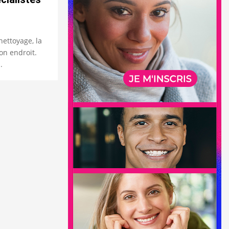
nettoyage, la
on endroit.
.