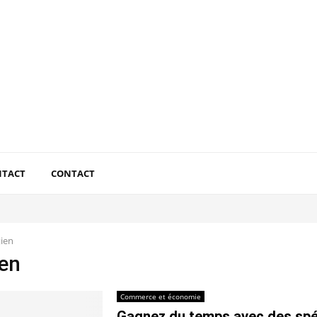
NTACT
CONTACT
tien
ien
Commerce et économie
Gagnez du temps avec des spé