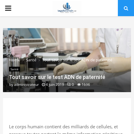
PRIMARY
MENU
Home
Santé
Tout savoir sur le test ADN de paternité
Santé
Tout savoir sur le test ADN de paternité
by
administrateur
4 juin 2019
0
1696
Le corps humain contient des milliards de cellules, et
presque toutes portent la même information génétique