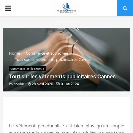
PRIMARY
MENU
Home
Commerce et économie
Tout sur les vêtements publicitaires Cannes
Commerce et économie
Tout sur les vêtements publicitaires Cannes
by
sophie
28 avril 2020
0
2124
Le vêtement personnalisé est bien plus qu’un simple
support textile : c’est un outil de visibilité, de cohésion