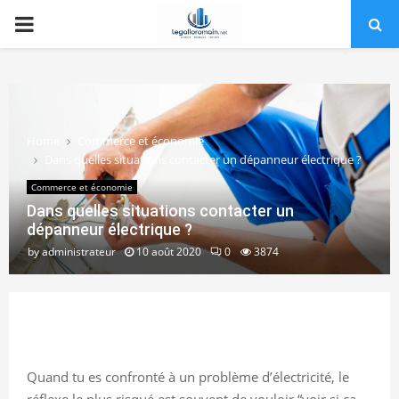
PRIMARY
MENU
Home
Commerce et économie
Dans quelles situations contacter un dépanneur électrique ?
Commerce et économie
Dans quelles situations contacter un
dépanneur électrique ?
by
administrateur
10 août 2020
0
3874
Quand tu es confronté à un problème d’électricité, le
réflexe le plus risqué est souvent de vouloir “voir si ça