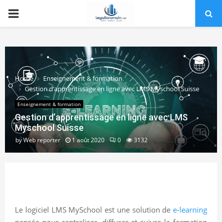
PRIMARY
MENU
Home
Enseignement & formation
Gestion d’apprentissage en ligne avec LMS Myschool Suisse
Enseignement & formation
Gestion d’apprentissage en ligne avec LMS
Myschool Suisse
by
Web reporter
1 août 2020
0
3132
Le logiciel LMS MySchool est une solution de
e-learning
pensée pour centraliser, diffuser et suivre la formation