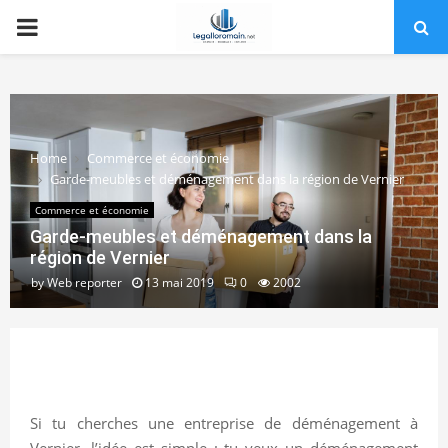
PRIMARY
MENU
Home
Commerce et économie
Garde-meubles et déménagement dans la région de Vernier
Commerce et économie
Garde-meubles et déménagement dans la
région de Vernier
by
Web reporter
13 mai 2019
0
2002
Si tu cherches une entreprise de déménagement à
Vernier, l’idée est simple : tu veux un déménagement