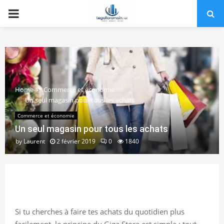
PRIMARY
MENU
Home
Commerce et économie
Un seul magasin pour tous les achats
Commerce et économie
Un seul magasin pour tous les achats
by
Laurent
2 février 2019
0
1840
Si tu cherches à faire tes achats du quotidien plus
facilement, le principe du Giga Store est simple : tout