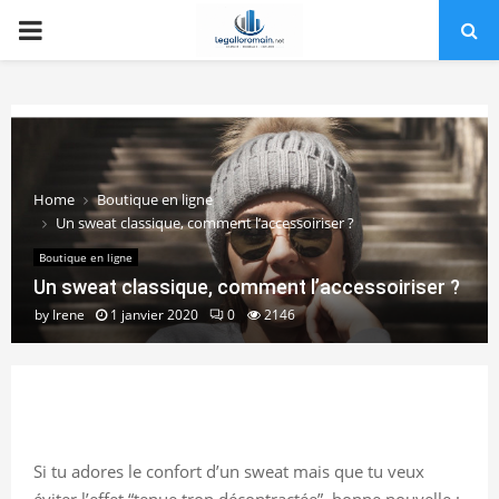
PRIMARY
MENU
Home
Boutique en ligne
Un sweat classique, comment l’accessoiriser ?
Boutique en ligne
Un sweat classique, comment l’accessoiriser ?
by
Irene
1 janvier 2020
0
2146
Si tu adores le confort d’un sweat mais que tu veux
éviter l’effet “tenue trop décontractée”, bonne nouvelle :