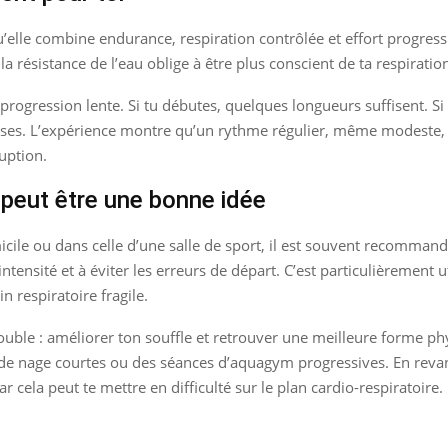
qu’elle combine endurance, respiration contrôlée et effort progres
résistance de l’eau oblige à être plus conscient de ta respiratio
e progression lente. Si tu débutes, quelques longueurs suffisent. S
es. L’expérience montre qu’un rythme régulier, même modeste, p
uption.
peut être une bonne idée
cile ou dans celle d’une salle de sport, il est souvent recommand
ntensité et à éviter les erreurs de départ. C’est particulièrement ut
n respiratoire fragile.
double : améliorer ton souffle et retrouver une meilleure forme ph
nage courtes ou des séances d’aquagym progressives. En revanche,
r cela peut te mettre en difficulté sur le plan cardio-respiratoire.