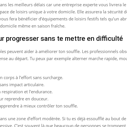
dans les meilleurs délais car une entreprise experte vous livrera 
pace de loisirs unique à votre domicile. Elle assurera la sécurité d
ous fera bénéficier d’équipements de loisirs festifs tels qu’un abr
 domicile même en saison fraîche.
ur progresser sans te mettre en difficulté
les peuvent aider à améliorer ton souffle. Les professionnels o
ntense au départ. Tu peux par exemple alterner marche rapide, m
n corps à l’effort sans surcharge.
sans impact articulaire.
a respiration et l’endurance.
ur reprendre en douceur.
 apprendre à mieux contrôler ton souffle.
dans une zone d’effort modérée. Si tu es déjà essoufflé au bout de
ssive. C’est souvent là que beaucoup de personnes se trompent : el