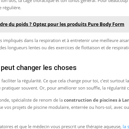
, ton dos, ta cage thoracique et ton tonus général. Pour beaucoup 
 régulière.
dre du poids ? Optez pour les produits Pure Body Form
 impliqués dans la respiration et à entretenir une meilleure aisanc
es longueurs lentes ou des exercices de flottaison et de respirati
e peut changer les choses
 faciliter la régularité. Ce que cela change pour toi, c’est surtout
 pratiquer souvent. Or, pour améliorer son souffle, la régularité
ironde, spécialiste de renom de la
construction de piscines à La
se vos projets de piscine modulaire, enterrée ou hors-sol, avec o
ratoires et que le médecin vous prescrit une thérapie aqueuse,
la 