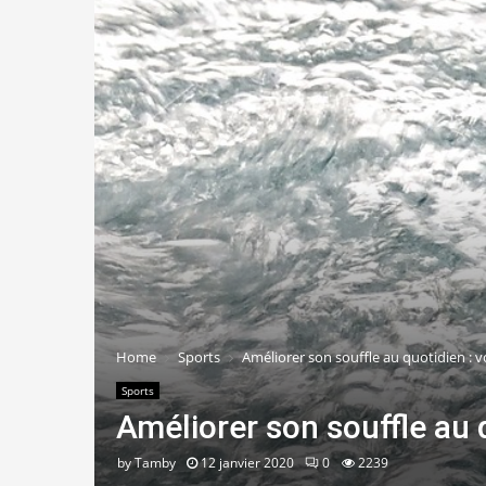
Home
Sports
Améliorer son souffle au quotidien : voi
Sports
Améliorer son souffle au qu
by
Tamby
12 janvier 2020
0
2239