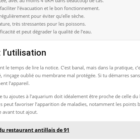
ée, avec au moins 4 dKH dans beaucoup de cas.
faciliter l’évacuation et le bon fonctionnement.
régulièrement pour éviter qu’elle sèche.
ature, très stressantes pour les poissons.
acité et peut dégrader la qualité de l’eau.
l’utilisation
le temps de lire la notice. C’est banal, mais dans la pratique, c’e
, rinçage oublié ou membrane mal protégée. Si tu démarres sans vé
nt l’appareil.
e tu ajoutes à l’aquarium doit idéalement être proche de celle du 
s peut favoriser l’apparition de maladies, notamment les points bl
e avant tout ajout.
du restaurant antillais de 91