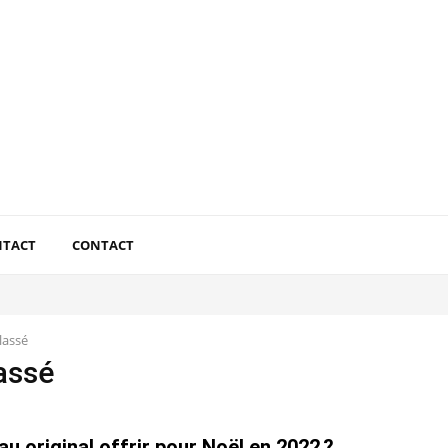
NTACT
CONTACT
lassé
assé
u original offrir pour Noël en 2022 ?