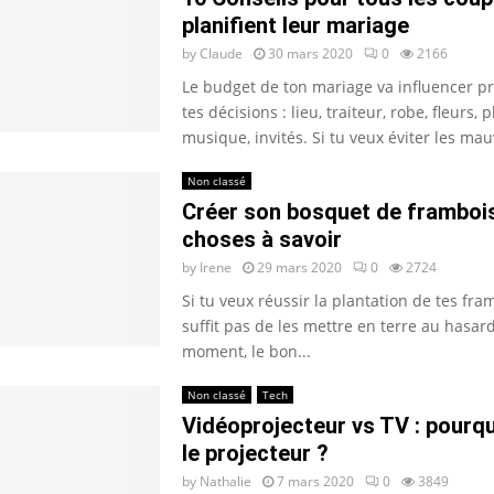
planifient leur mariage
by
Claude
30 mars 2020
0
2166
Le budget de ton mariage va influencer p
tes décisions : lieu, traiteur, robe, fleurs, 
musique, invités. Si tu veux éviter les mau
Non classé
Créer son bosquet de frambois
choses à savoir
by
Irene
29 mars 2020
0
2724
Si tu veux réussir la plantation de tes fram
suffit pas de les mettre en terre au hasar
moment, le bon...
Non classé
Tech
Vidéoprojecteur vs TV : pourqu
le projecteur ?
by
Nathalie
7 mars 2020
0
3849