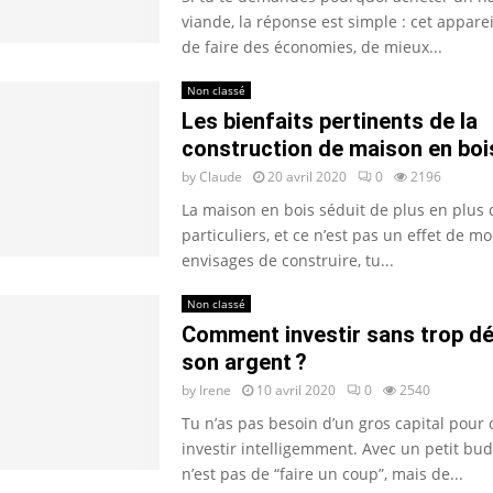
viande, la réponse est simple : cet appare
de faire des économies, de mieux...
Non classé
Les bienfaits pertinents de la
construction de maison en boi
by
Claude
20 avril 2020
0
2196
La maison en bois séduit de plus en plus 
particuliers, et ce n’est pas un effet de mo
envisages de construire, tu...
Non classé
Comment investir sans trop d
son argent ?
by
Irene
10 avril 2020
0
2540
Tu n’as pas besoin d’un gros capital pou
investir intelligemment. Avec un petit budg
n’est pas de “faire un coup”, mais de...