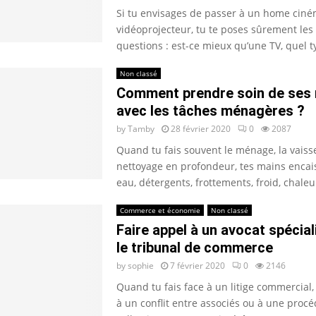
Si tu envisages de passer à un home cin
vidéoprojecteur, tu te poses sûrement le
questions : est-ce mieux qu’une TV, quel ty
Non classé
Comment prendre soin de ses
avec les tâches ménagères ?
by
Tamby
28 février 2020
0
2087
Quand tu fais souvent le ménage, la vaisse
nettoyage en profondeur, tes mains encais
eau, détergents, frottements, froid, chaleur
Commerce et économie
Non classé
Faire appel à un avocat spécia
le tribunal de commerce
by
sophie
7 février 2020
0
2146
Quand tu fais face à un litige commercial,
à un conflit entre associés ou à une proc