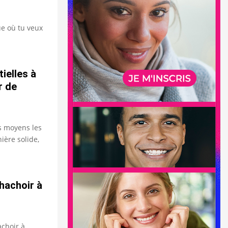
ue où tu veux
ielles à
r de
es moyens les
ière solide,
hachoir à
choir à