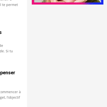
il te permet
s
de
de. Si tu
épenser
r commencer à
et, l’objectif