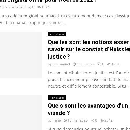
5 janvier 2023
0
1374
s un cadeau original pour Noël, tu es sûrement dans le cas classiq
ent trop banal, trop impersonnel...
Non classé
Quelles sont les notions essent
savoir sur le constat d’Huissie
justice ?
by
Emmanuel
9 mai 2022
0
1652
Le constat d’huissier de justice est l’un d
plus efficaces pour prouver un fait de man
neutre et difficilement contestable. Si tu...
Non classé
Quels sont les avantages d’un 
viande ?
by
Irene
15 mai 2020
0
2342
Si tu te demandes pourquoi acheter un ha