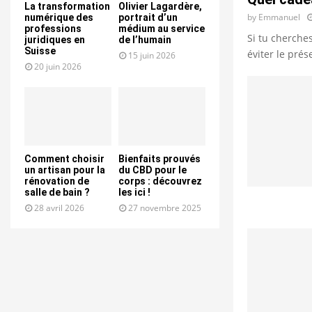
La transformation
Olivier Lagardère,
by
Emmanuel
numérique des
portrait d’un
professions
médium au service
Si tu cherche
juridiques en
de l’humain
Suisse
éviter le prés
15 juin 2026
20 juin 2026
Comment choisir
Bienfaits prouvés
un artisan pour la
du CBD pour le
rénovation de
corps : découvrez
salle de bain ?
les ici !
28 avril 2026
27 novembre 2025