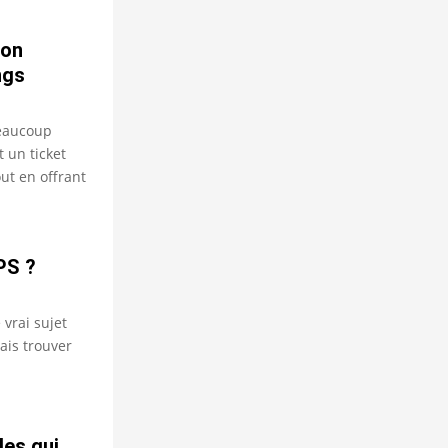
son
ngs
beaucoup
 un ticket
ut en offrant
PS ?
 vrai sujet
ais trouver
les qui