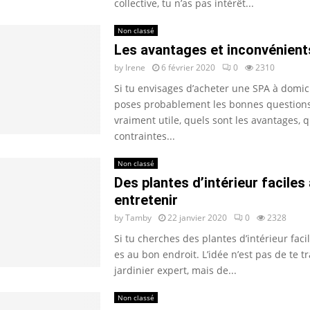
collective, tu n’as pas intérêt...
Non classé
Les avantages et inconvénient
by
Irene
6 février 2020
0
2310
Si tu envisages d’acheter une SPA à domici
poses probablement les bonnes questions 
vraiment utile, quels sont les avantages, q
contraintes...
Non classé
Des plantes d’intérieur faciles 
entretenir
by
Tamby
22 janvier 2020
0
2328
Si tu cherches des plantes d’intérieur facil
es au bon endroit. L’idée n’est pas de te 
jardinier expert, mais de...
Non classé