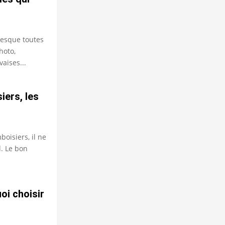
resque toutes
photo,
vaises...
iers, les
boisiers, il ne
d. Le bon
oi choisir