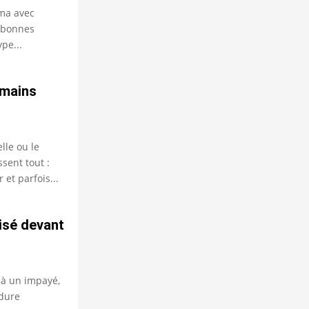
éma avec
s bonnes
pe...
 mains
lle ou le
sent tout :
 et parfois...
lisé devant
 à un impayé,
édure