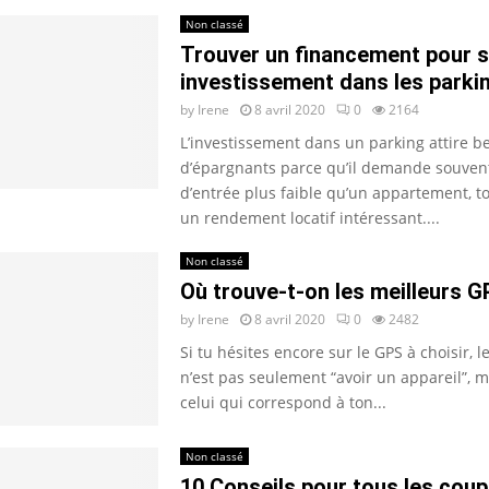
Non classé
Trouver un financement pour 
investissement dans les parki
by
Irene
8 avril 2020
0
2164
L’investissement dans un parking attire 
d’épargnants parce qu’il demande souvent
d’entrée plus faible qu’un appartement, to
un rendement locatif intéressant....
Non classé
Où trouve-t-on les meilleurs G
by
Irene
8 avril 2020
0
2482
Si tu hésites encore sur le GPS à choisir, le
n’est pas seulement “avoir un appareil”, m
celui qui correspond à ton...
Non classé
10 Conseils pour tous les coup