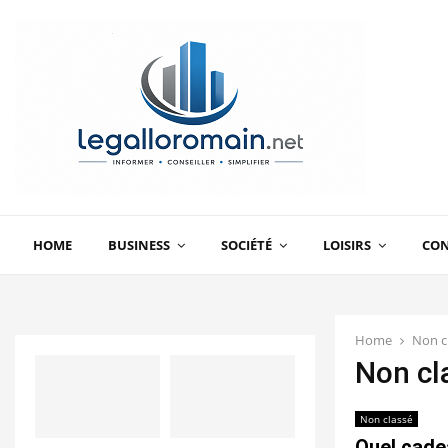
HOME
BUSINESS
SOCIÉTÉ
LOISIRS
CO
Home
Non c
Non cl
Non classé
Quel cadea