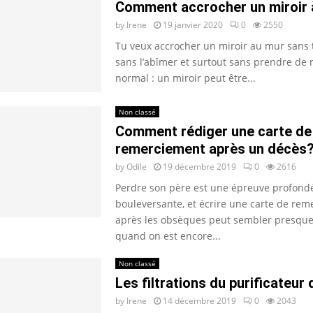
Comment accrocher un miroir 
by
Irene
19 janvier 2020
0
2550
Tu veux accrocher un miroir au mur sans 
sans l’abîmer et surtout sans prendre de r
normal : un miroir peut être...
Non classé
Comment rédiger une carte de
remerciement après un décès
by
Odile
19 décembre 2019
0
2616
Perdre son père est une épreuve profon
bouleversante, et écrire une carte de re
après les obsèques peut sembler presque
quand on est encore...
Non classé
Les filtrations du purificateur d
by
Irene
14 décembre 2019
0
2043