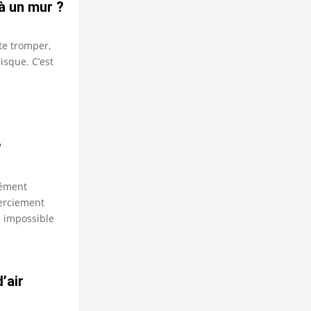
à un mur ?
te tromper,
isque. C’est
?
dément
merciement
 impossible
’air