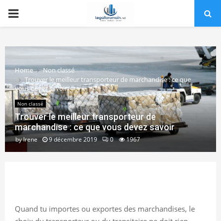
PRIMARY
MENU
Home
Non classé
Trouver le meilleur transporteur de marchandise : ce que
vous devez savoir
Non classé
Trouver le meilleur transporteur de
marchandise : ce que vous devez savoir
by
Irene
9 décembre 2019
0
1967
Quand tu importes ou exportes des marchandises, le
choix du transporteur ou du transitaire ne doit rien