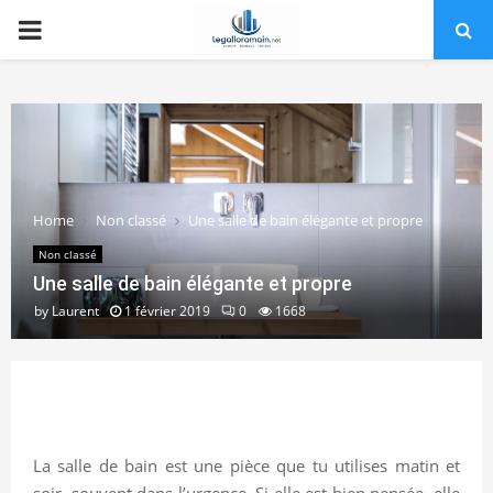
PRIMARY
MENU
Home
Non classé
Une salle de bain élégante et propre
Non classé
Une salle de bain élégante et propre
by
Laurent
1 février 2019
0
1668
La salle de bain est une pièce que tu utilises matin et
soir, souvent dans l’urgence. Si elle est bien pensée, elle