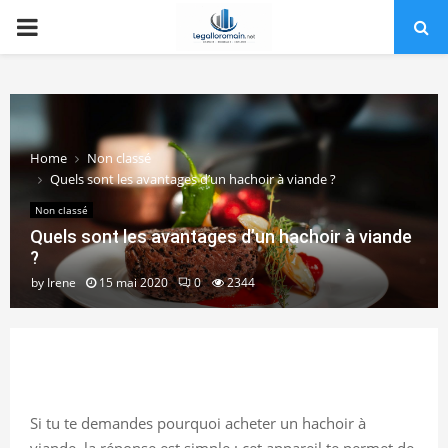
PRIMARY
MENU
Home
Non classé
Quels sont les avantages d’un hachoir à viande ?
Non classé
Quels sont les avantages d’un hachoir à viande
?
by
Irene
15 mai 2020
0
2344
Si tu te demandes pourquoi acheter un hachoir à
viande, la réponse est simple : cet appareil te permet de