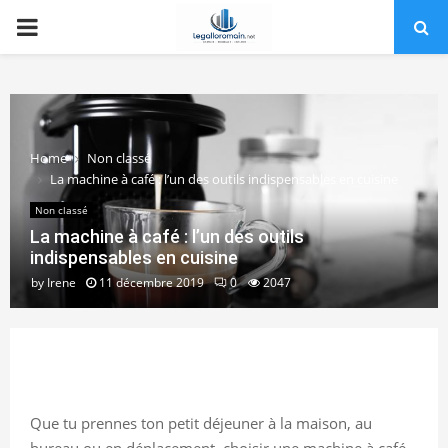
PRIMARY
MENU
Home
Non classé
La machine à café : l’un des outils indispensables en cuisine
Non classé
La machine à café : l’un des outils
indispensables en cuisine
by
Irene
11 décembre 2019
0
2047
Que tu prennes ton petit déjeuner à la maison, au
bureau ou en déplacement, choisir une machine à café