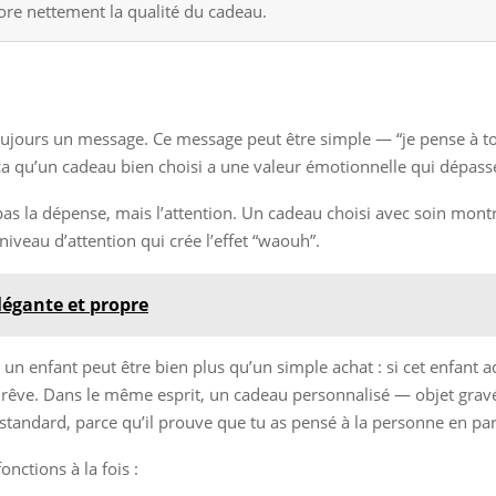
iore nettement la qualité du cadeau.
?
jours un message. Ce message peut être simple — “je pense à toi”
ur ça qu’un cadeau bien choisi a une valeur émotionnelle qui dépas
t pas la dépense, mais l’attention. Un cadeau choisi avec soin mont
niveau d’attention qui crée l’effet “waouh”.
légante et propre
 un enfant peut être bien plus qu’un simple achat : si cet enfant a
it rêve. Dans le même esprit, un cadeau personnalisé — objet gra
andard, parce qu’il prouve que tu as pensé à la personne en part
nctions à la fois :