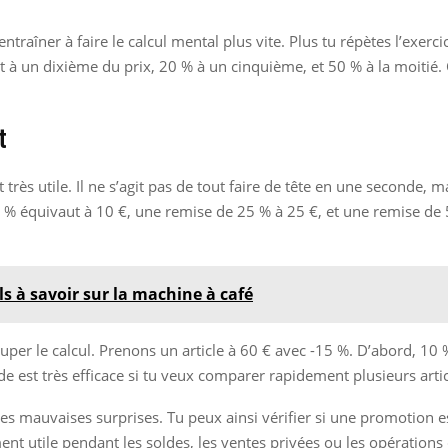
entraîner à faire le calcul mental plus vite. Plus tu répètes l’exerc
à un dixième du prix, 20 % à un cinquième, et 50 % à la moitié.
t
 très utile. Il ne s’agit pas de tout faire de tête en une seconde, 
 % équivaut à 10 €, une remise de 25 % à 25 €, et une remise de 5
ls à savoir sur la machine à café
per le calcul. Prenons un article à 60 € avec -15 %. D’abord, 10 % 
ode est très efficace si tu veux comparer rapidement plusieurs arti
 les mauvaises surprises. Tu peux ainsi vérifier si une promotion e
ement utile pendant les soldes, les ventes privées ou les opératio