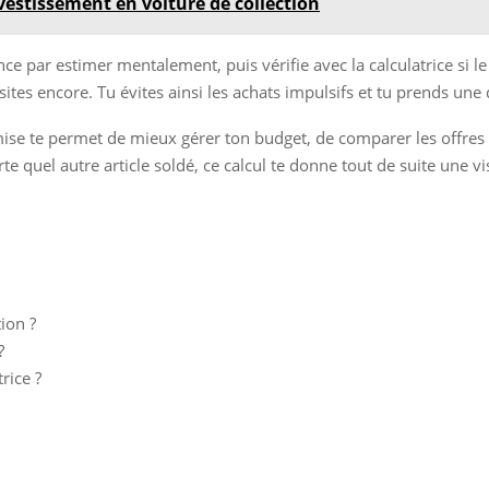
nvestissement en voiture de collection
e par estimer mentalement, puis vérifie avec la calculatrice si l
sites encore. Tu évites ainsi les achats impulsifs et tu prends une 
se te permet de mieux gérer ton budget, de comparer les offres pl
te quel autre article soldé, ce calcul te donne tout de suite une v
ion ?
?
rice ?