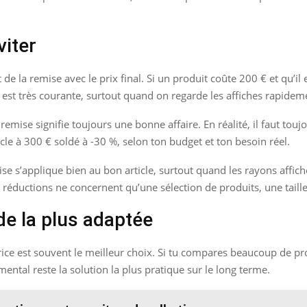
viter
e la remise avec le prix final. Si un produit coûte 200 € et qu’il 
n est très courante, surtout quand on regarde les affiches rapidem
emise signifie toujours une bonne affaire. En réalité, il faut toujo
icle à 300 € soldé à -30 %, selon ton budget et ton besoin réel.
remise s’applique bien au bon article, surtout quand les rayons a
nes réductions ne concernent qu’une sélection de produits, une taill
e la plus adaptée
atrice est souvent le meilleur choix. Si tu compares beaucoup de pr
l mental reste la solution la plus pratique sur le long terme.