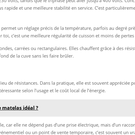
olts, tandis que le triphasé peut aller jusqu’à 400 volts. Concrè
 rapide et une meilleure stabilité en service. C’est particulièreme
que permet un réglage précis de la température, parfois au degré p
toi, c’est une meilleure régularité de cuisson et moins de pertes
rondes, carrées ou rectangulaires. Elles chauffent grâce à des rés
fond de la cuve sans les faire brûler.
ieu de résistances. Dans la pratique, elle est souvent appréciée po
ssante selon l’usage et le coût local de l’énergie.
 matelas idéal ?
ile, car elle ne dépend pas d’une prise électrique, mais d’un racc
événementiel ou un point de vente temporaire, c’est souvent un vr