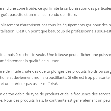
l d’une zone froide, ce qui limite la carbonisation des particules 
goût parasite et un meilleur rendu de friture.
ablissement n’autorisent pas tous les équipements gaz pour des rais
stallation. C’est un point que beaucoup de professionnels sous-est
oit jamais être choisie seule. Une friteuse peut afficher une puiss
immédiatement la qualité de cuisson.
e de l’huile chute dès que tu plonges des produits froids ou surge
uile et deviennent moins croustillants. Si elle est trop puissante
et un intérieur pas assez maîtrisé.
on de ton débit, du type de produits et de la fréquence des service
. Pour des produits frais, la contrainte est généralement un peu 