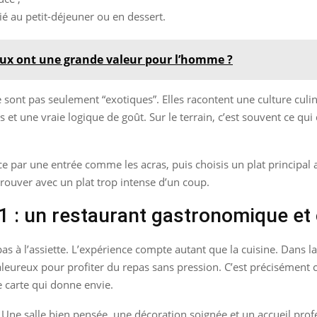
cié au petit-déjeuner ou en dessert.
ux ont une grande valeur pour l’homme ?
ne sont pas seulement “exotiques”. Elles racontent une culture cul
et une vraie logique de goût. Sur le terrain, c’est souvent ce qui 
par une entrée comme les acras, puis choisis un plat principal a
trouver avec un plat trop intense d’un coup.
91 : un restaurant gastronomique et 
pas à l’assiette. L’expérience compte autant que la cuisine. Dans l
haleureux pour profiter du repas sans pression. C’est précisément ce 
 carte qui donne envie.
 Une salle bien pensée, une décoration soignée et un accueil profe