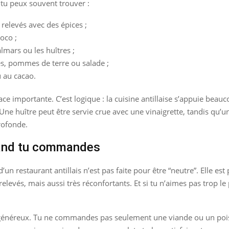
 tu peux souvent trouver :
relevés avec des épices ;
oco ;
lmars ou les huîtres ;
s, pommes de terre ou salade ;
u au cacao.
ace importante. C’est logique : la cuisine antillaise s’appuie beau
 Une huître peut être servie crue avec une vinaigrette, tandis qu’u
rofonde.
uand tu commandes
e d’un restaurant antillais n’est pas faite pour être “neutre”. Elle 
relevés, mais aussi très réconfortants. Et si tu n’aimes pas trop le
vent généreux. Tu ne commandes pas seulement une viande ou un poi