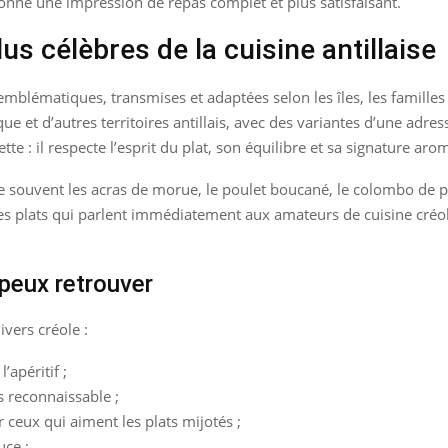
nne une impression de repas complet et plus satisfaisant.
us célèbres de la cuisine antillaise
s emblématiques, transmises et adaptées selon les îles, les famill
e et d’autres territoires antillais, avec des variantes d’une adres
te : il respecte l’esprit du plat, son équilibre et sa signature aro
ve souvent les acras de morue, le poulet boucané, le colombo de p
es plats qui parlent immédiatement aux amateurs de cuisine créol
peux retrouver
ivers créole :
l’apéritif ;
s reconnaissable ;
 ceux qui aiment les plats mijotés ;
uce ;