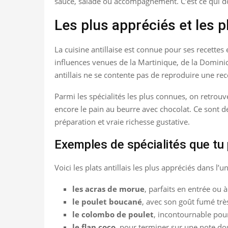
sauce, salade ou accompagnement. C’est ce qui do
Les plus appréciés et les pl
La cuisine antillaise est connue pour ses recette
influences venues de la Martinique, de la Dominiqu
antillais ne se contente pas de reproduire une recet
Parmi les spécialités les plus connues, on retrou
encore le pain au beurre avec chocolat. Ce sont d
préparation et vraie richesse gustative.
Exemples de spécialités que tu 
Voici les plats antillais les plus appréciés dans l’un
les acras de morue
, parfaits en entrée ou à 
le poulet boucané
, avec son goût fumé trè
le colombo de poulet
, incontournable pour
le flan coco
, pour terminer sur une note do