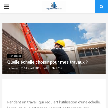
PRIMARY
MENU
Home
Non classé
Quelle échelle choisir pour mes travaux ?
Non classé
Quelle échelle choisir pour mes travaux ?
by
Irene
14 avril 2019
0
1767
Pendant un travail qui requiert l’utilisation d’une échelle,
le vrai enjeu n’est pas seulement de “prendre une