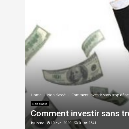
Home
Non classé
Comment investir sans trop dépe
Non classé
Comment investir sans tr
by
Irene
10 avril 2020
0
2541