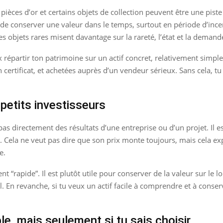
pièces d’or et certains objets de collection peuvent être une piste 
ité de conserver une valeur dans le temps, surtout en période d’i
les objets rares misent davantage sur la rareté, l’état et la deman
x répartir ton patrimoine sur un actif concret, relativement simpl
ertificat, et achetées auprès d’un vendeur sérieux. Sans cela, tu t
 petits investisseurs
 pas directement des résultats d’une entreprise ou d’un projet. I
lité. Cela ne veut pas dire que son prix monte toujours, mais cela 
e.
nt “rapide”. Il est plutôt utile pour conserver de la valeur sur le 
 En revanche, si tu veux un actif facile à comprendre et à conserv
ble, mais seulement si tu sais choisir