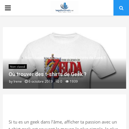
PRIMARY
MENU
Home
Non classé
Où trouver des t-shirts de Geek ?
Non classé
Où trouver des t-shirts de Geek ?
by
Irene
6 octobre 2019
0
1939
Si tu es un geek dans l’âme, afficher ta passion avec un
t-shirt geek est souvent le moyen le plus simple, le plus