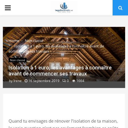
PRIMARY
MENU
Home
Non classé
Isolation à 1 euro, les avantages à connaître avant de
commencer ses travaux
Non classé
Isolation à 1 euro, les avantages à connaître
avant de commencer ses travaux
by
Irene
16 septembre 2019
0
1664
Quand tu envisages de rénover l’isolation de ta maison,
la vraie question n’est pas seulement “combien ça coûte