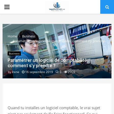
PRIMARY
MENU
Home
Business
Paramétrer un logiciel de comptabilité : comment s’y prendre
?
Business
Paramétrer un logiciel de comptabilité :
comment s’y prendre ?
by
Irene
16 septembre 2019
0
2909
Quand tu installes un logiciel comptable, le vrai sujet
n’est pas seulement de “le faire fonctionner”. Ce qui