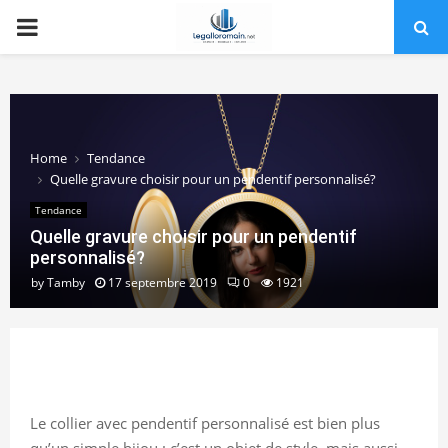
PRIMARY
MENU
Home
Tendance
Quelle gravure choisir pour un pendentif personnalisé?
Tendance
Quelle gravure choisir pour un pendentif
personnalisé?
by
Tamby
17 septembre 2019
0
1921
Le collier avec pendentif personnalisé est bien plus
qu’un simple bijou : c’est un objet de style, mais aussi