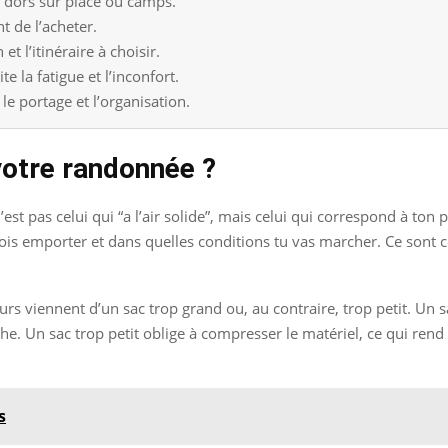
tu dors sur place ou camps.
t de l’acheter.
t l’itinéraire à choisir.
 la fatigue et l’inconfort.
le portage et l’organisation.
votre randonnée ?
st pas celui qui “a l’air solide”, mais celui qui correspond à to
s emporter et dans quelles conditions tu vas marcher. Ce sont ce
eurs viennent d’un sac trop grand ou, au contraire, trop petit. U
che. Un sac trop petit oblige à compresser le matériel, ce qui rend 
s