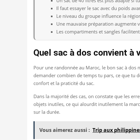
Un sac de 40 litres est plus adapté si 
Il faut essayer le sac avec du poids avan
Le niveau du groupe influence la région e
Une mauvaise préparation augmente vite
Les compartiments et sangles facilitent 
Quel sac à dos convient à 
Pour une randonnée au Maroc, le bon sac à dos n’e
demander combien de temps tu pars, ce que tu doi
confort et la praticité du sac.
Dans la majorité des cas, on constate que les err
objets inutiles, ce qui alourdit inutilement la mar
sur la durée.
Vous aimerez aussi :
Trip aux philippine