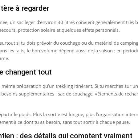
itère à regarder
ée, un sac léger d’environ 30 litres convient généralement très b
 secours, protection solaire et quelques effets personnels.
, surtout si tu dois prévoir du couchage ou du matériel de camping
ns les faits, le bon volume dépend aussi de la saison : en période
rimé.
ée changent tout
même préparation qu’un trekking itinérant. Si tu marches sur une 
es besoins supplémentaires : sac de couchage, vêtements de rechang
artir le poids. Plus la sortie est longue, plus l’organisation inter
ement à ce dont tu as besoin, sans tout sortir à chaque pause.
tien : des détails qui comptent vraiment