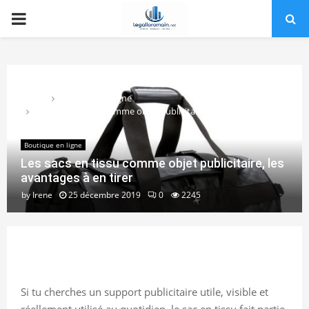
PRIMARY
MENU
Home
Boutique en ligne
Les sacs en tissu comme objet publicitaire, les avantages à en
tirer
Boutique en ligne
Les sacs en tissu comme objet publicitaire, les
avantages à en tirer
by
Irene
25 décembre 2019
0
2245
Si tu cherches un support publicitaire utile, visible et
réellement utilisé au quotidien, le sac en tissu fait partie