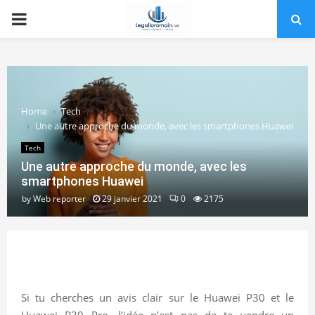
PRIMARY
MENU
Home
Tech
Une autre approche du monde, avec les smartphones Huawei
Tech
Une autre approche du monde, avec les
smartphones Huawei
by
Web reporter
29 janvier 2021
0
2175
Si tu cherches un avis clair sur le Huawei P30 et le
Huawei P30 Pro, l’idée n’est pas de te vendre un